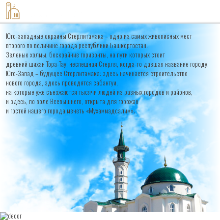
8-917-420-60-08
Юго-западные окраины Стерлитамака – одно из самых живописных мест
второго по величине города республики Башкортостан.
Зеленые холмы, бескрайние горизонты, на пути которых стоит
древний шихан Тора-Тау, неспешная Стерля, когда-то давшая название городу.
Юго-Запад – будущее Стерлитамака: здесь начинается строительство
нового города, здесь проводятся сабантуи,
на которые уже съезжаются тысячи людей из разных городов и районов,
и здесь, по воле Всевышнего, открыта для горожан
и гостей нашего города мечеть «Мухаммадсалим».