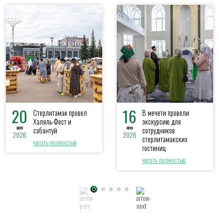
20
16
Стерлитамак провел
В мечети провели
Халяль-Фест и
экскурсию для
июня
июня
сабантуй
сотрудников
2026
2026
стерлитамакских
читать полностью
гостиниц
читать полностью
Показать все