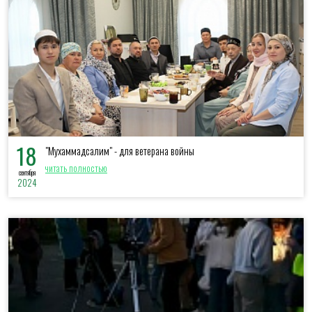
18
"Мухаммадсалим" - для ветерана войны
читать полностью
сентября
2024