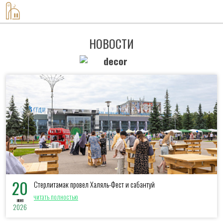
8-917-420-60-08
НОВОСТИ
20
Стерлитамак провел Халяль-Фест и сабантуй
читать полностью
июня
2026