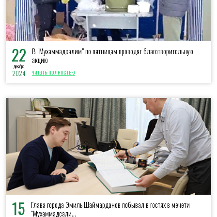
22
В "Мухаммадсалим" по пятницам проводят благотворительную
акцию
декабря
читать полностью
2024
15
Глава города Эмиль Шаймарданов побывал в гостях в мечети
"Мухаммадсали...