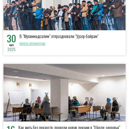
30
В "Мухаммадсалим" отпраздновали "Уразу-байрам"
читать полностью
марта
2025
Как жить без лекарств: провели новую лекцию в "Школе здоровья"