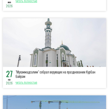
читать полностью
июня
2026
27
"Мухаммадсалим" собрал верующих на праздновании Курбан
байрам
мая
читать полностью
2026