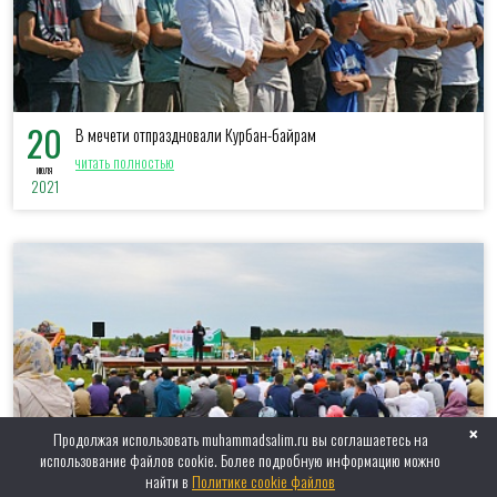
20
В мечети отпраздновали Курбан-байрам
читать полностью
июля
2021
×
Продолжая использовать muhammadsalim.ru вы соглашаетесь на
использование файлов cookie. Более подробную информацию можно
14
найти в
Политике cookie файлов
Приглашаем на празднование Курбан-байрам!