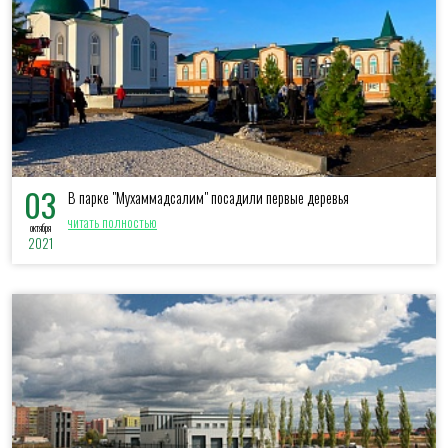
03
В парке "Мухаммадсалим" посадили первые деревья
читать полностью
октября
2021