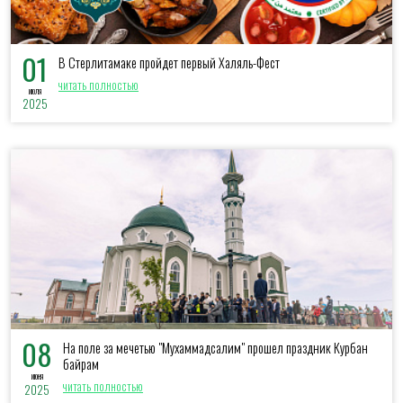
01
В Стерлитамаке пройдет первый Халяль-Фест
читать полностью
июля
2025
08
На поле за мечетью "Мухаммадсалим" прошел праздник Курбан
байрам
июня
читать полностью
2025