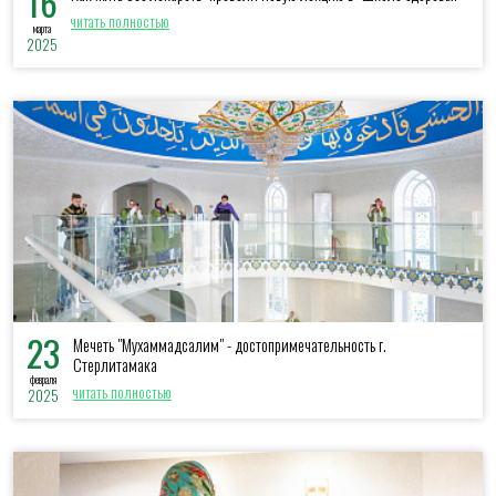
16
читать полностью
марта
2025
23
Мечеть "Мухаммадсалим" - достопримечательность г.
Стерлитамака
февраля
читать полностью
2025