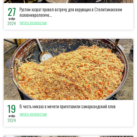
27
Рустем хазрат провел встречу для верующих в Стелитамакском
психоневрологиче...
октября
читать полностью
2024
19
В честь никаха в мечети приготовили самаркандский плов
читать полностью
октября
2024