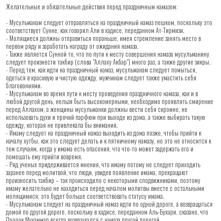
Желательные и обязательные действия перед праздничным намазом:
- Мусульманам следует отправляться на праздничный намаз пешком, поскольку это
соответствует Сунне, как говорил Али в хадисе, переданном Ат-Тирмизи.
- Молящиеся должны отправиться пораньше, имея стремление занять место в
первом ряду и заработать награду от ожидания намаза.
- Также является Сунной то, что по пути к месту совершения намаза мусульманину
следует произнести такбир (слова "Аллаху Акбар") много раз, а также другие зикры.
- Перед тем, как идти на праздничный намаз, мусульманам следует помыться,
одеться в красивую и чистую одежду, мужчинам следует также умастить себя
благовониями.
- Мусульманам во время пути к месту проведения праздничного намаза, как и в
любой другой день, нельзя быть высокомерными, необходимо проявлять смирение
перед Аллахом, а женщины мусульманки должны вести себя скромно, не
использовать духи и прочий парфюм при выходе из дома, а также выбирать такую
одежду, которая не привлекала бы внимания.
- Имаму следует на праздничный намаз выходить из дома позже, чтобы прийти к
началу хутбы, как это следует делать и к пятничному намазу, но это не относится к
тем случаям, когда у имама есть опасения, что что-то может задержать его и
помешать ему прийти вовремя.
- Ряд ученых придерживается мнения, что имаму потому не следует приходить
заранее перед молитвой, что люди, увидев появление имама, прекращают
произносить такбир – так происходило с некоторыми сподвижниками, поэтому
имаму желательно не находиться перед началом молитвы вместе с остальными
молящимися, это будет больше соответствовать статусу имама.
- Мусульманам следует на праздничный намаз идти по одной дороге, а возвращаться
домой по другой дороге, поскольку в хадисе, переданном Аль-Бухари, сказано, что
Пророк Мухаммад всегда возвращался с намаза другой дорогой.