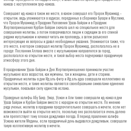
намаза с наступлением зухр-намаза.
Совершают ид-намаз в таком же месте, в каком совершал его Пророк Мухаммад –
открытом, ведь упоминается в хадисах, переданных в сборниках Бухари и Муслима,
что Пророк Мухаммад в Праздник Разговения Ураза-байрам и в Праздник
Жертвоприношения Курбан-байрам сначала шел на специальное место для
совершения молитвы, а потом поворачивался лицом к сидящим за его спиной
рядами мусульманам и начинал читать им проповедь, а затем разъяснял
интересующие их вопросы и давал необходимые указания. Упоминается также, что
это место, в котором совершал молитву Пророк Мухаммад, располагалось не в
городе: Посланник Аллаха вместе с мусульманами направлялся за город,
располагался на открытом месте, и такой выбор места подчеркивал праздничную
атмосферу этого дня.
В праздновании Ураза-байрам и Дня Жертвоприношения принимали участие
мусульмане всех возрастов, как мужчины, так и женщины, дети и старики.
Праздничные молитвы в дни Ид аль фитр и Ид аль адха совершали коллективно на
открытом месте, и такие молитвы являются своеобразными символами единения
мусульман, показывая силу единства ислама.
Праведные халифы Абу Бакр, Умар, Усман и Али также совершали ид-намаз в дни
Ураза байрам и Курбан байрам вместе с народом на открытом месте. По мнению
ряда ученых, молитву в праздники предпочтительнее совершать в мечети, если нет
возможности выйти на открытое место, поскольку оно располагается очень далеко
или препятствует тому плохая дождливая погода. В период правления халифа
Усмана жители Медины, если праздничный день выдавался дождливым, совершали
такую коллективную молитву в мечети.