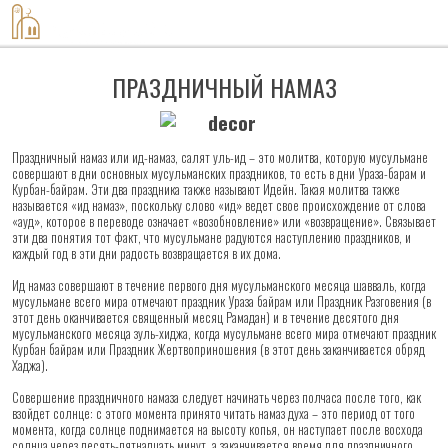
8-917-420-60-08
ПРАЗДНИЧНЫЙ НАМАЗ
Праздничный намаз или ид-намаз, салят уль-ид – это молитва, которую мусульмане
совершают в дни основных мусульманских праздников, то есть в дни Ураза-барам и
Курбан-байрам. Эти два праздника также называют Идейн. Такая молитва также
называется «ид намаз», поскольку слово «ид» ведет свое происхождение от слова
«ауд», которое в переводе означает «возобновление» или «возвращение». Связывает
эти два понятия тот факт, что мусульмане радуются наступлению праздников, и
каждый год в эти дни радость возвращается в их дома.
Ид намаз совершают в течение первого дня мусульманского месяца шавваль, когда
мусульмане всего мира отмечают праздник Ураза байрам или Праздник Разговения (в
этот день оканчивается священный месяц Рамадан) и в течение десятого дня
мусульманского месяца зуль-хиджа, когда мусульмане всего мира отмечают праздник
Курбан байрам или Праздник Жертвоприношения (в этот день заканчивается обряд
Хаджа).
Совершение праздничного намаза следует начинать через полчаса после того, как
взойдет солнце: с этого момента принято читать намаз духа – это период от того
момента, когда солнце поднимается на высоту копья, он наступает после восхода
солнца через десять-пятнадцать минут, а заканчивается время для праздничного