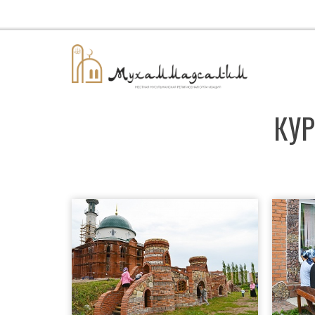
٢٠٢٦/٠٨/٠٨
КУР