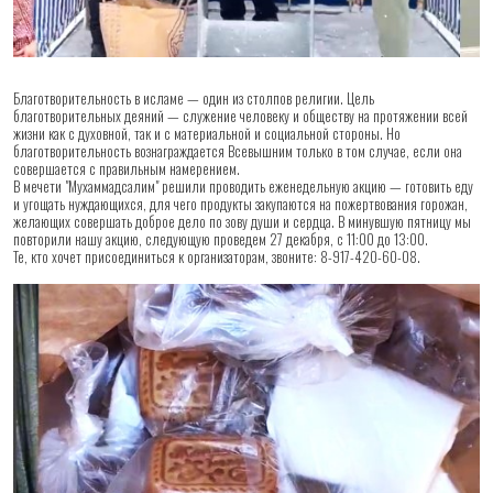
Благотворительность в исламе — один из столпов религии. Цель
благотворительных деяний — служение человеку и обществу на протяжении всей
жизни как с духовной, так и с материальной и социальной стороны. Но
благотворительность вознаграждается Всевышним только в том случае, если она
совершается с правильным намерением.
В мечети "Мухаммадсалим" решили проводить еженедельную акцию — готовить еду
и угощать нуждающихся, для чего продукты закупаются на пожертвования горожан,
желающих совершать доброе дело по зову души и сердца. В минувшую пятницу мы
повторили нашу акцию, следующую проведем 27 декабря, с 11:00 до 13:00.
Те, кто хочет присоединиться к организаторам, звоните: 8-917-420-60-08.