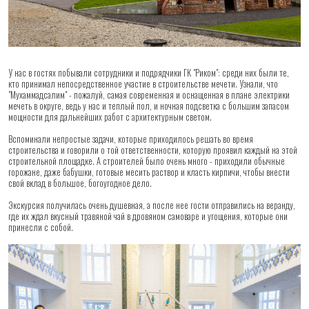
У нас в гостях побывали сотрудники и подрядчики ГК "Риком": среди них были те,
кто принимал непосредственное участие в строительстве мечети. Узнали, что
"Мухаммадсалим" - пожалуй, самая современная и оснащенная в плане электрики
мечеть в округе, ведь у нас и теплый пол, и ночная подсветка с большим запасом
мощности для дальнейших работ с архитектурным светом.
Вспоминали непростые задачи, которые приходилось решать во время
строительства и говорили о той ответственности, которую проявил каждый на этой
строительной площадке. А строителей было очень много - приходили обычные
горожане, даже бабушки, готовые месить раствор и класть кирпичи, чтобы внести
свой вклад в большое, богоугодное дело.
Экскурсия получилась очень душевная, а после нее гости отправились на веранду,
где их ждал вкусный травяной чай в дровяном самоваре и угощения, которые они
принесли с собой.